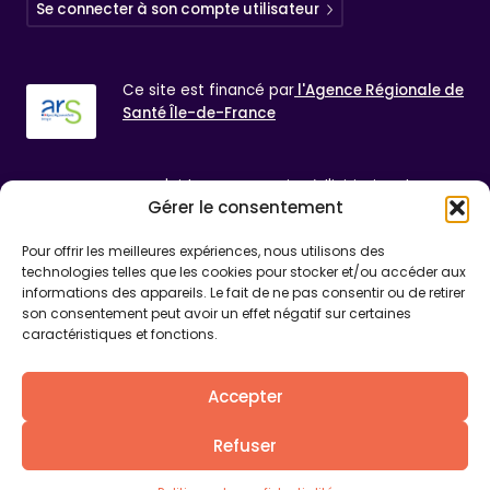
Se connecter à son compte utilisateur
Ce site est financé par
l'Agence Régionale de
Santé
Île-de-France
Centr'aider est un projet à l'initiative de
Gérer le consentement
l'association
Autonomie Paris Saint-Jacques,
Maison des Aînés et des aidants Paris Centre
Pour offrir les meilleures expériences, nous utilisons des
technologies telles que les cookies pour stocker et/ou accéder aux
informations des appareils. Le fait de ne pas consentir ou de retirer
Mentions légales
son consentement peut avoir un effet négatif sur certaines
caractéristiques et fonctions.
Politique de confidentialité
Réalisé par
Fluxi
Accepter
Refuser