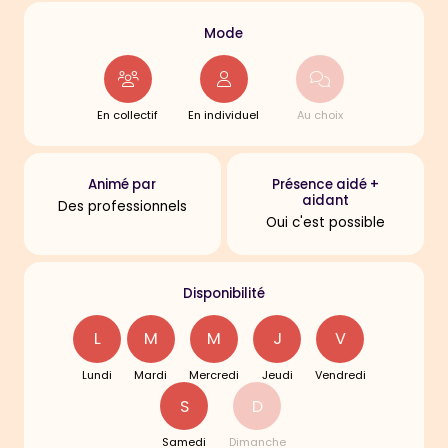
Mode
En collectif
En individuel
Au choix
Animé par
Présence aidé +
aidant
Des professionnels
Oui c'est possible
Disponibilité
L
M
M
J
V
Lundi
Mardi
Mercredi
Jeudi
Vendredi
S
D
Samedi
Dimanche