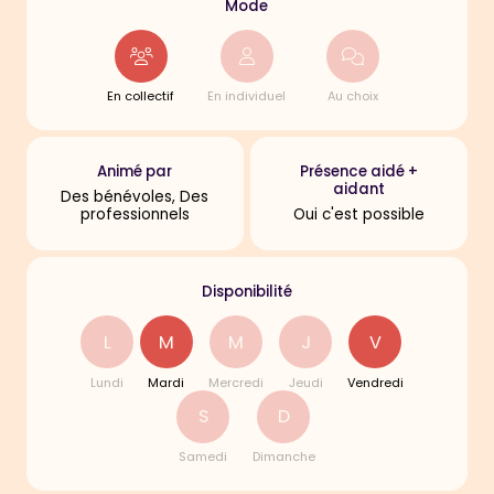
Mode
En collectif
En individuel
Au choix
Animé par
Présence aidé +
aidant
Des bénévoles, Des
professionnels
Oui c'est possible
Disponibilité
L
M
M
J
V
Lundi
Mardi
Mercredi
Jeudi
Vendredi
S
D
Samedi
Dimanche