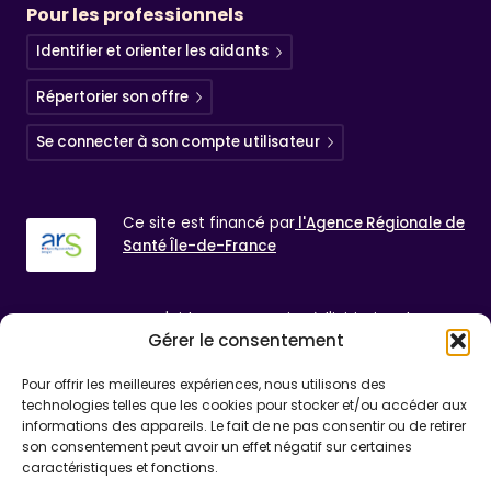
Pour les professionnels
Identifier et orienter les aidants
Répertorier son offre
Se connecter à son compte utilisateur
Ce site est financé par
l'Agence Régionale de
Santé
Île-de-France
Centr'aider est un projet à l'initiative de
Gérer le consentement
l'association
Autonomie Paris Saint-Jacques,
Maison des Aînés et des aidants Paris Centre
Pour offrir les meilleures expériences, nous utilisons des
technologies telles que les cookies pour stocker et/ou accéder aux
informations des appareils. Le fait de ne pas consentir ou de retirer
Mentions légales
son consentement peut avoir un effet négatif sur certaines
caractéristiques et fonctions.
Politique de confidentialité