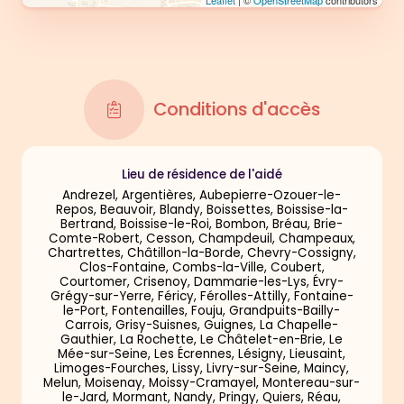
Leaflet
| ©
OpenStreetMap
contributors
Conditions d'accès
Lieu de résidence de l'aidé
Andrezel, Argentières, Aubepierre-Ozouer-le-
Repos, Beauvoir, Blandy, Boissettes, Boissise-la-
Bertrand, Boissise-le-Roi, Bombon, Bréau, Brie-
Comte-Robert, Cesson, Champdeuil, Champeaux,
Chartrettes, Châtillon-la-Borde, Chevry-Cossigny,
Clos-Fontaine, Combs-la-Ville, Coubert,
Courtomer, Crisenoy, Dammarie-les-Lys, Évry-
Grégy-sur-Yerre, Féricy, Férolles-Attilly, Fontaine-
le-Port, Fontenailles, Fouju, Grandpuits-Bailly-
Carrois, Grisy-Suisnes, Guignes, La Chapelle-
Gauthier, La Rochette, Le Châtelet-en-Brie, Le
Mée-sur-Seine, Les Écrennes, Lésigny, Lieusaint,
Limoges-Fourches, Lissy, Livry-sur-Seine, Maincy,
Melun, Moisenay, Moissy-Cramayel, Montereau-sur-
le-Jard, Mormant, Nandy, Pringy, Quiers, Réau,