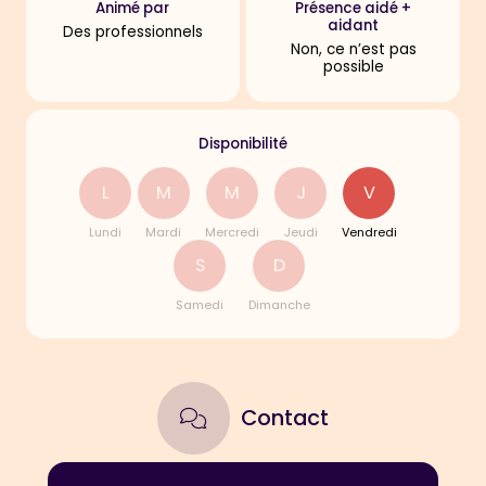
Spectre
Animé par
Présence aidé +
Autistique et
aidant
Des professionnels
Troubles
Non, ce n’est pas
Envahissants du
possible
Développemen
t
Disponibilité
L
M
M
J
V
Lundi
Mardi
Mercredi
Jeudi
Vendredi
S
D
Samedi
Dimanche
Contact